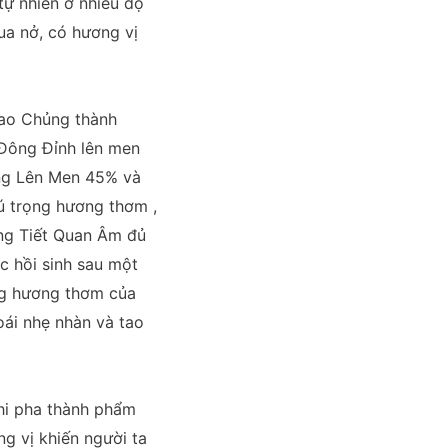
tự nhiên ở nhiều độ
ua nở, có hương vị
 Bao Chủng thành
 Đông Đỉnh lên men
ng Lên Men 45% và
ú trọng hương thơm ,
ong Tiết Quan Âm đủ
c hồi sinh sau một
ng hương thơm của
oái nhẹ nhàn và tao
khi pha thành phẩm
g vị khiến người ta