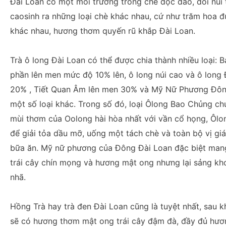
Đài Loan có một môi trường trồng chè độc đáo, đồi núi 
caosinh ra những loại chè khác nhau, cứ như trăm hoa đ
khác nhau, hương thơm quyến rũ khắp Đài Loan.
Trà ô long Đài Loan có thể được chia thành nhiều loại:
phần lên men mức độ 10% lên, ô long núi cao và ô long
20% , Tiết Quan Âm lên men 30% và Mỹ Nữ Phương Đô
một số loại khác. Trong số đó, loại Ôlong Bao Chủng ch
mùi thơm của Oolong hài hòa nhất với vần cổ họng, Ôl
để giải tỏa dầu mỡ, uống một tách chè và toàn bộ vị giá
bữa ăn. Mỹ nữ phương của Đông Đài Loan đặc biệt ma
trái cây chín mọng và hương mật ong nhưng lại sảng kh
nhã.
Hồng Trà hay trà đen Đài Loan cũng là tuyệt nhất, sau 
sẽ có hương thơm mật ong trái cây đậm đà, đầy đủ hươn