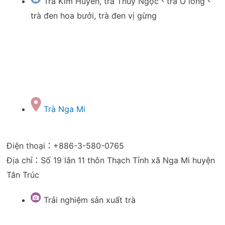
Trà Kim Huyên, trà Thúy Ngọc、trà Ô long、
trà đen hoa bưởi, trà đen vị gừng
Trà Nga Mi
Điện thoại：+886-3-580-0765
Địa chỉ：Số 19 lân 11 thôn Thạch Tỉnh xã Nga Mi huyện
Tân Trúc
Trải nghiệm sản xuất trà