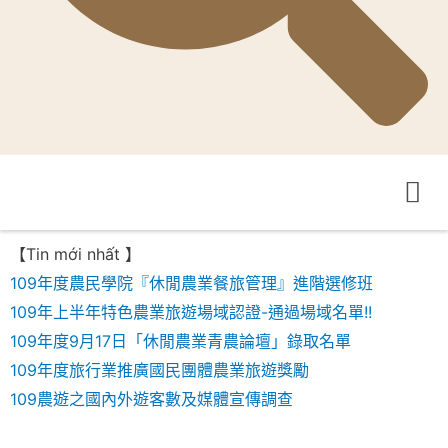
Du Lịch Theo Chủ Đề
Nông Nghiệp Trò Chơi
【Tin mới nhất 】
109年度農民學院『休閒農業餐旅管理』進階選修班
109年上半年特色農業旅遊場域認證-通過場域名單!!
109年度9月17日「休閒農業青農論壇」錄取名單
109年度旅行業推廣國民團體農業旅遊獎勵
109農遊之國內外遊客數及媒體宣傳調查