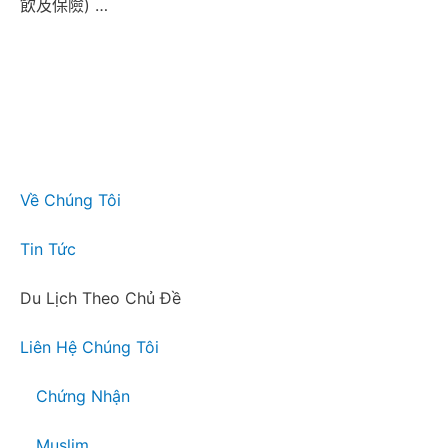
飲及保險) …
Về Chúng Tôi
Tin Tức
Du Lịch Theo Chủ Đề
Liên Hệ Chúng Tôi
Chứng Nhận
Muslim