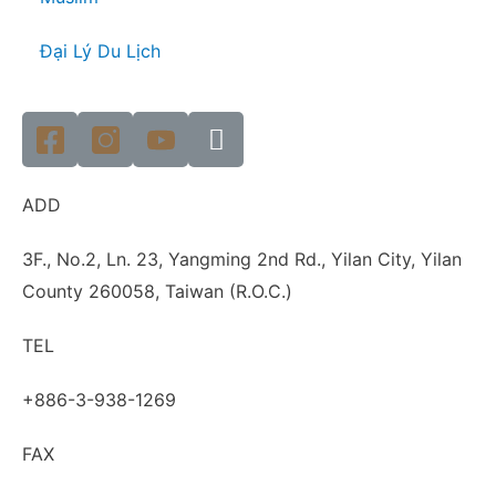
Đại Lý Du Lịch
ADD
3F., No.2, Ln. 23, Yangming 2nd Rd., Yilan City, Yilan
County 260058, Taiwan (R.O.C.)
TEL
+886-3-938-1269​
FAX