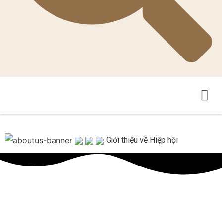
Du Lịch Theo Chủ Đề
Nông Nghiệp Trò Chơi
Giới thiệu về Hiệp hội