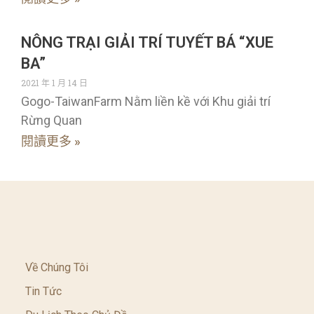
NÔNG TRẠI GIẢI TRÍ TUYẾT BÁ “XUE
BA”
2021 年 1 月 14 日
Gogo-TaiwanFarm Nằm liền kề với Khu giải trí
Rừng Quan
閱讀更多 »
Về Chúng Tôi
Tin Tức