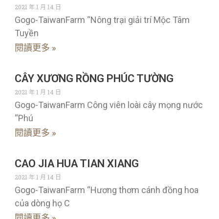
2021 年 1 月 14 日
Gogo-TaiwanFarm “Nông trại giải trí Mộc Tâm
Tuyền
閱讀更多 »
CÂY XƯƠNG RỒNG PHÚC TƯỜNG
2021 年 1 月 14 日
Gogo-TaiwanFarm Công viên loài cây mọng nước
“Phú
閱讀更多 »
CAO JIA HUA TIAN XIANG
2021 年 1 月 14 日
Gogo-TaiwanFarm “Hương thơm cánh đồng hoa
của dòng họ C
閱讀更多 »