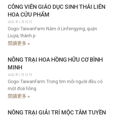
CÔNG VIÊN GIÁO DỤC SINH THÁI LIÊN
HOA CỬU PHẨM
2021 年 1 月 15 日
Gogo-TaiwanFarm Nằm ở Linfengying, quận
Liujia, thành p
閱讀更多 »
NÔNG TRẠI HOA HỒNG HỮU CƠ BÌNH
MINH
2021 年 1 月 15 日
Gogo-TaiwanFarm Trong tim mỗi người đều có
một đoá hồng
閱讀更多 »
NÔNG TRẠI GIẢI TRÍ MỘC TÂM TUYỀN