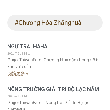
#Chương Hóa Zhānghuà
NGƯ TRẠI HAHA
2021 年 1 月 14 日
Gogo-TaiwanFarm Chương Hoá nằm trong số ba
khu vực sản
閱讀更多 »
NÔNG TRƯỜNG GIẢI TRÍ BỘ LẠC NẤM
2021 年 1 月 14 日
Gogo-TaiwanFarm “Nông trại Giải trí Bộ lạc
Nấm&#8