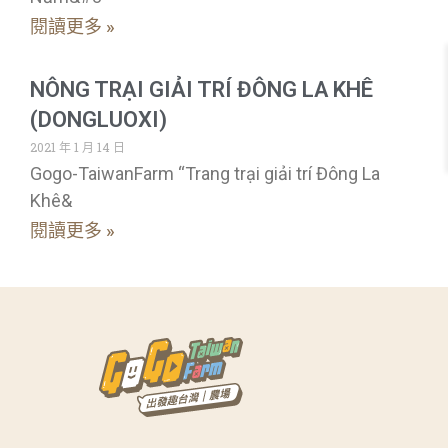
閱讀更多 »
NÔNG TRẠI GIẢI TRÍ ĐÔNG LA KHÊ
(DONGLUOXI)
2021 年 1 月 14 日
Gogo-TaiwanFarm “Trang trại giải trí Đông La
Khê&
閱讀更多 »