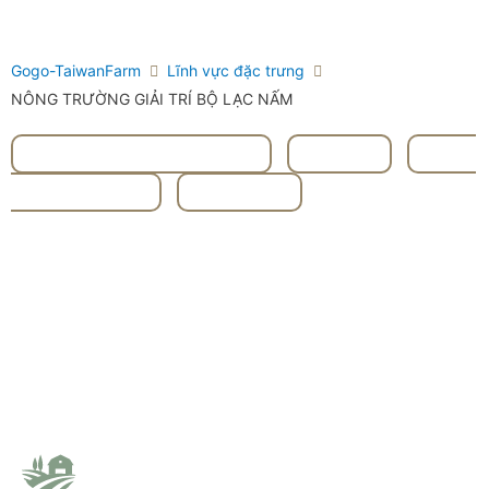
Gogo-TaiwanFarm
Lĩnh vực đặc trưng
NÔNG TRƯỜNG GIẢI TRÍ BỘ LẠC NẤM
#Chương Hóa Zhānghuà
,
#nấm
,
#Nồi
nấm ngon lành
,
#Rau củ