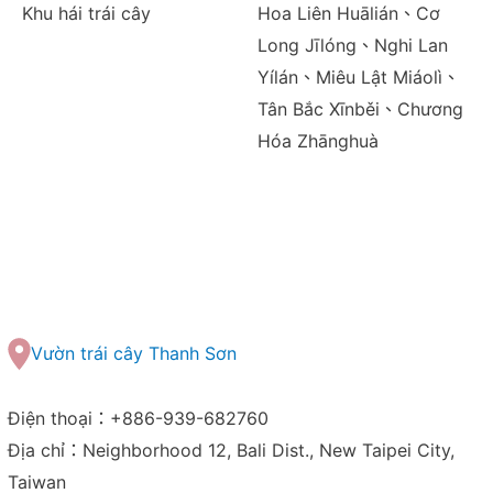
Khu hái trái cây
Hoa Liên Huālián、Cơ
Long Jīlóng、Nghi Lan
Yílán、Miêu Lật Miáolì、
Tân Bắc Xīnběi、Chương
Hóa Zhānghuà
Vườn trái cây Thanh Sơn
Điện thoại：+886-939-682760
Địa chỉ：Neighborhood 12, Bali Dist., New Taipei City,
Taiwan