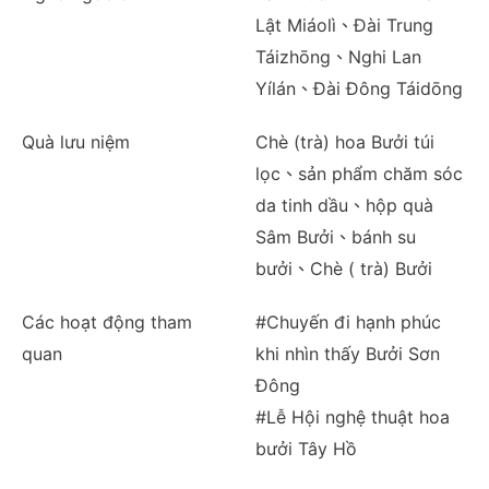
Lật Miáolì、Đài Trung
Táizhōng、Nghi Lan
Yílán、Đài Đông Táidōng
Quà lưu niệm
Chè (trà) hoa Bưởi túi
lọc、sản phẩm chăm sóc
da tinh dầu、hộp quà
Sâm Bưởi、bánh su
bưởi、Chè ( trà) Bưởi
Các hoạt động tham
#Chuyến đi hạnh phúc
quan
khi nhìn thấy Bưởi Sơn
Đông
#Lễ Hội nghệ thuật hoa
bưởi Tây Hồ