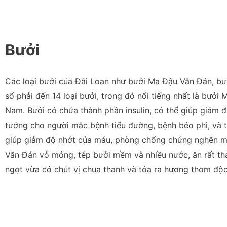
Bưởi
Các loại bưởi của Đài Loan như bưởi Ma Đậu Văn Đán, bưở
số phải đến 14 loại bưởi, trong đó nổi tiếng nhất là bưở
Nam. Bưởi có chứa thành phần insulin, có thể giúp giảm đ
tưởng cho người mắc bệnh tiểu đường, bệnh béo phì, và t
giúp giảm độ nhớt của máu, phòng chống chứng nghẽn mạ
Văn Đán vỏ mỏng, tép bưởi mềm và nhiều nước, ăn rất th
ngọt vừa có chút vị chua thanh và tỏa ra hương thơm độ