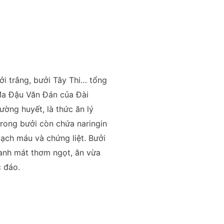
i trắng, bưởi Tây Thi… tổng
i Ma Đậu Văn Đán của Đài
ường huyết, là thức ăn lý
rong bưởi còn chứa naringin
ch máu và chứng liệt. Bưởi
anh mát thơm ngọt, ăn vừa
c đáo.