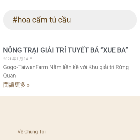
#hoa cẩm tú cầu
NÔNG TRẠI GIẢI TRÍ TUYẾT BÁ “XUE BA”
2021 年 1 月 14 日
Gogo-TaiwanFarm Nằm liền kề với Khu giải trí Rừng
Quan
閱讀更多 »
Về Chúng Tôi