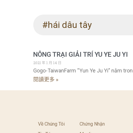
#hái dâu tây
NÔNG TRẠI GIẢI TRÍ YU YE JU YI
2021 年 1 月 14 日
Gogo-TaiwanFarm “Yun Ye Ju Yi” nằm tron
閱讀更多 »
Về Chúng Tôi
Chứng Nhận