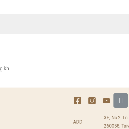
g kh
3F., No.2, Ln
ADD
260058, Taiw