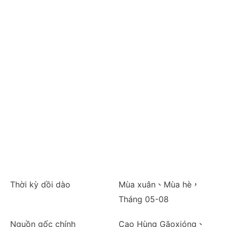
Thời kỳ dồi dào
Mùa xuân、Mùa hè，
Tháng 05-08
Nguồn gốc chính
Cao Hùng Gāoxióng、