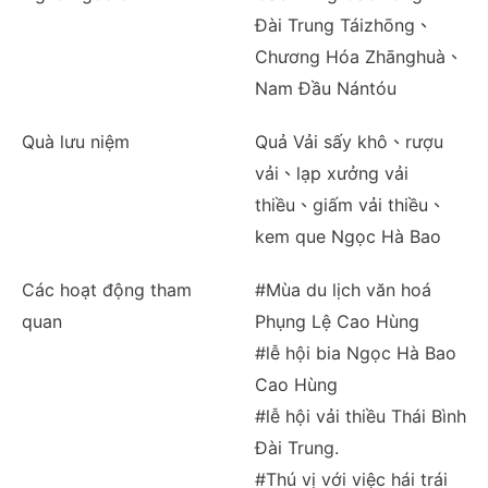
Đài Trung Táizhōng、
Chương Hóa Zhānghuà、
Nam Đầu Nántóu
Quà lưu niệm
Quả Vải sấy khô、rượu
vải、lạp xưởng vải
thiều、giấm vải thiều、
kem que Ngọc Hà Bao
Các hoạt động tham
#Mùa du lịch văn hoá
quan
Phụng Lệ Cao Hùng
#lễ hội bia Ngọc Hà Bao
Cao Hùng
#lễ hội vải thiều Thái Bình
Đài Trung.
#Thú vị với việc hái trái