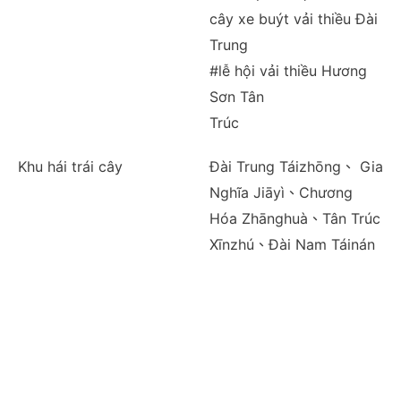
cây xe buýt vải thiều Đài
Trung
#lễ hội vải thiều Hương
Sơn Tân
Trúc
Khu hái trái cây
Đài Trung Táizhōng、 Gia
Nghĩa Jiāyì、Chương
Hóa Zhānghuà、Tân Trúc
Xīnzhú、Đài Nam Táinán