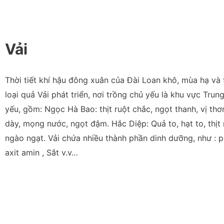
Vải
Thời tiết khí hậu đông xuân của Đài Loan khô, mùa hạ và
loại quả Vải phát triển, nơi trồng chủ yếu là khu vực Tru
yếu, gồm: Ngọc Hà Bao: thịt ruột chắc, ngọt thanh, vị thơm
dày, mọng nước, ngọt đậm. Hắc Diệp: Quả to, hạt to, th
ngào ngạt. Vải chứa nhiều thành phần dinh dưỡng, như : pr
axit amin , Sắt v.v…