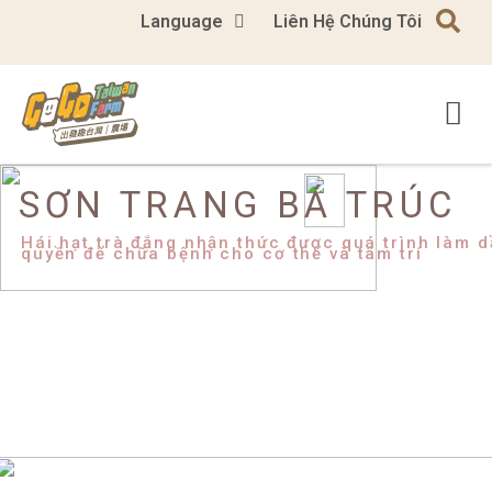
Language
Liên Hệ Chúng Tôi
SƠN TRANG BÁ TRÚC
Hái hạt trà đắng nhận thức được quá trình làm d
quyền để chữa bệnh cho cơ thể và tâm trí