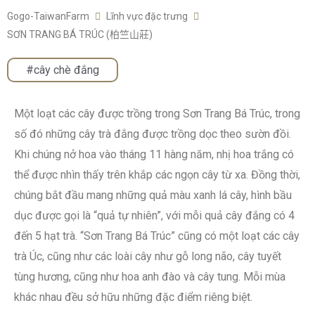
Gogo-TaiwanFarm
Lĩnh vực đặc trưng
SƠN TRANG BÁ TRÚC (柏竺山莊)
#cây chè đắng
Một loạt các cây được trồng trong Sơn Trang Bá Trúc, trong
số đó những cây trà đắng được trồng dọc theo sườn đồi.
Khi chúng nở hoa vào tháng 11 hàng năm, nhị hoa trắng có
thể được nhìn thấy trên khắp các ngọn cây từ xa. Đồng thời,
chúng bắt đầu mang những quả màu xanh lá cây, hình bầu
dục được gọi là “quả tự nhiên”, với mỗi quả cây đắng có 4
đến 5 hạt trà. “Sơn Trang Bá Trúc” cũng có một loạt các cây
trà Úc, cũng như các loài cây như gỗ long não, cây tuyết
tùng hương, cũng như hoa anh đào và cây tung. Mỗi mùa
khác nhau đều sở hữu những đặc điểm riêng biệt.