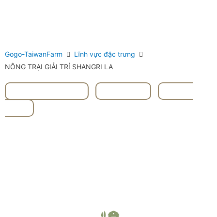
Gogo-TaiwanFarm
Lĩnh vực đặc trưng
NÔNG TRẠI GIẢI TRÍ SHANGRI LA
#Nghi Lan Yílán
,
#Rau củ
,
#TRÁI
CÂY