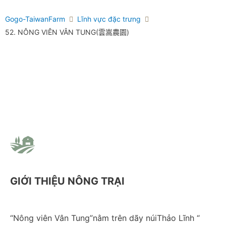
Gogo-TaiwanFarm
Lĩnh vực đặc trưng
52. NÔNG VIÊN VÂN TUNG(雲嵩農園)
GIỚI THIỆU NÔNG TRẠI
“Nông viên Vân Tung”nằm trên dãy núiThảo Lĩnh “