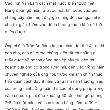
Caoling” Vân Lâm cách mặt nước biển 1200 mét.
Hàng đoạn gỗ hiện ra trước mắt khi bước vào bên ,
những cây nấm mọc đầy gỗ mang đến sự ngạc nhiên
cho thị giác, thêm vào đó là hương thơm khó có thể
quên được.
Ông chủ là Trần An Bang là con cháu đời thứ 4, từ khi
còn nhỏ, anh đã được chứng kiến ​​tất cả những gì
thấy được về ngành công nghiệp này từ việc thu
hoạch của ông cố trong rừng núi, đến việc trồng nấm
chuyên nghiệp của ông nội, trước khi anh chính thức
tiếp quản cách đây 8 năm và tự làm nên thương hiệu
của riêng mình. Ông tuân thủ các phương pháp trồng
nấm cổ xưa, phải đảo khoảng 60 tấn khúc gỗ phong
7-8 lần một năm, với sản lượng hàng năm từ 30 –
1200 kg. Đây là công việc chậm rãi và tỉ mỉ, nhưng