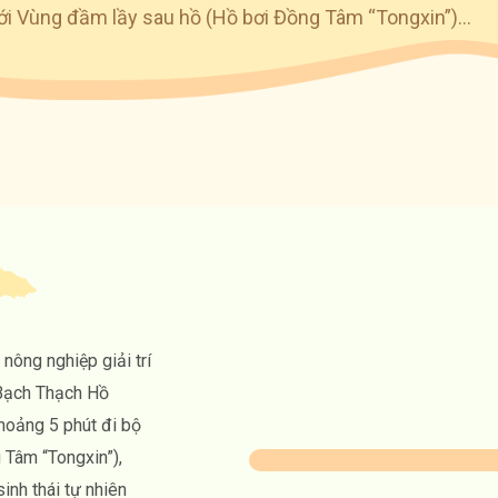
ới Vùng đầm lầy sau hồ (Hồ bơi Đồng Tâm “Tongxin”)…
nông nghiệp giải trí
 Bạch Thạch Hồ
khoảng 5 phút đi bộ
 Tâm “Tongxin”),
inh thái tự nhiên