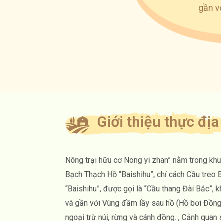
gần v
Giới thiệu thực địa
Nông trại hữu cơ Nong yi zhan” nằm trong khu 
Bạch Thạch Hồ “Baishihu”, chỉ cách Cầu treo
“Baishihu”, được gọi là “Cầu thang Đài Bắc”, 
và gần với Vùng đầm lầy sau hồ (Hồ bơi Đồng
ngoại trừ núi, rừng và cánh đồng. , Cảnh quan s