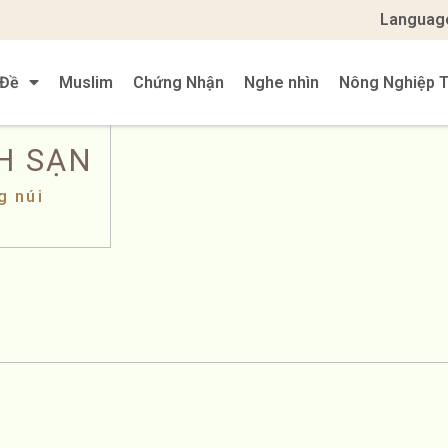
Languag
 Đề
Muslim
Chứng Nhận
Nghe nhìn
Nông Nghiệp T
H SẠN
g núi