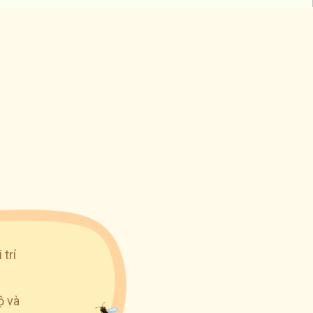
trí
ộ và