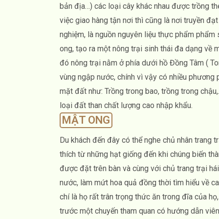
bản địa…) các loại cây khác nhau được trồng t
việc giao hàng tận nơi thì cũng là nơi truyền đạ
nghiệm, là nguồn nguyên liệu thực phẩm phẩm s
ong, tạo ra một nông trại sinh thái đa dạng về 
đó nông trại nằm ở phía dưới hồ Đồng Tâm ( Ton
vùng ngập nước, chính vì vậy có nhiều phương p
mặt đất như: Trồng trong bao, trồng trong chậu,.
loại đất than chất lượng cao nhập khẩu.
MẬT ONG
Du khách đến đây có thể nghe chủ nhân trang tr
thích từ những hạt giống đến khi chúng biến t
được đặt trên bàn và cùng với chủ trang trại hái 
nước, làm mứt hoa quả đồng thời tìm hiểu về ca
chí là họ rất trân trọng thức ăn trong đĩa của họ
trước một chuyến tham quan có hướng dẫn viên 