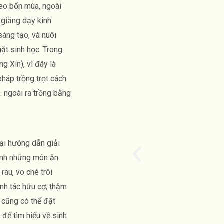
heo bốn mùa, ngoài
t giảng dạy kinh
áng tạo, và nuôi
mặt sinh học. Trong
g Xin), vì đây là
háp trồng trọt cách
. ngoài ra trồng bằng
ại hướng dẫn giải
hành những món ăn
rau, vo chè trôi
nh tác hữu cơ, thậm
, cũng có thể đặt
để tìm hiểu về sinh