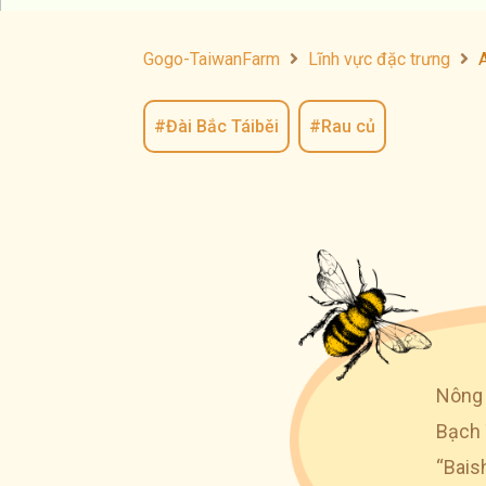
Gogo-TaiwanFarm
Lĩnh vực đặc trưng
#Đài Bắc Táiběi
,
#Rau củ
Nông 
Bạch 
“Bais