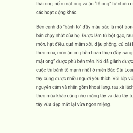
thái ong, nếm mật ong và ăn “tổ ong” tự nhiên 
các hoạt động khác.
Bên cạnh đó “bánh tô” đầy màu sắc là một tr
bán chạy nhất của họ. Được làm từ bột gạo, rau 
môn, hạt điều, quả mâm xôi, đậu phộng, củ cải 
theo mùa, món ăn có phần hoàn thiện đầy sáng
mật ong” được phủ bên trên. Nó đã giành được v
cuộc thi bánh tô mạnh nhất ở miền Bắc Đài Loa
tây cũng được nhiều người yêu thích. Với lớp vỏ
nguyên cám và nhân gồm khoai lang, rau xà lác
theo mùa khác cũng như măng tây và dâu tây tư
tây vừa đẹp mắt lại vừa ngon miệng.