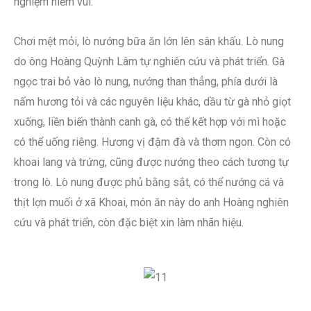
nghiệm niềm vui.
Chơi mệt mỏi, lò nướng bữa ăn lớn lên sân khấu. Lò nung
do ông Hoàng Quỳnh Lâm tự nghiên cứu và phát triển. Gà
ngọc trai bỏ vào lò nung, nướng than thẳng, phía dưới là
nấm hương tỏi và các nguyên liệu khác, dầu từ gà nhỏ giọt
xuống, liền biến thành canh gà, có thể kết hợp với mì hoặc
có thể uống riêng. Hương vị đậm đà và thơm ngon. Còn có
khoai lang và trứng, cũng được nướng theo cách tương tự
trong lò. Lò nung được phủ bằng sắt, có thể nướng cá và
thịt lợn muối ở xã Khoai, món ăn này do anh Hoàng nghiên
cứu và phát triển, còn đặc biệt xin làm nhãn hiệu.