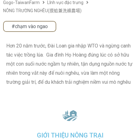
Gogo-TaiwanFarm
Lĩnh vực đặc trưng
NÔNG TRƯỜNG NGHÊU(摸蛤兼洗褲農場)
#chạm vào ngao
Hơn 20 năm trước, Đài Loan gia nhập WTO và ngừng canh
tác việc trồng lúa. Gia đình Họ Hoàng đúng lúc có sở hữu
một con suối nước ngầm tự nhiên, tận dụng nguồn nước tự
nhiên trong vắt này để nuôi nghêu, vừa làm một nông
trường giải trí, để du khách trải nghiệm niềm vui mò nghêu
GIỚI THIỆU NÔNG TRẠI