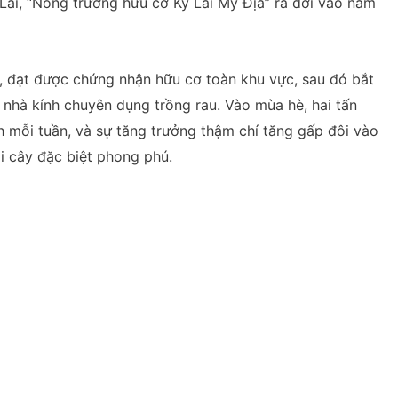
Lai, “Nông trường hữu cơ Kỳ Lai Mỹ Địa” ra đời vào năm
m, đạt được chứng nhận hữu cơ toàn khu vực, sau đó bắt
nhà kính chuyên dụng trồng rau. Vào mùa hè, hai tấn
h mỗi tuần, và sự tăng trưởng thậm chí tăng gấp đôi vào
ái cây đặc biệt phong phú.