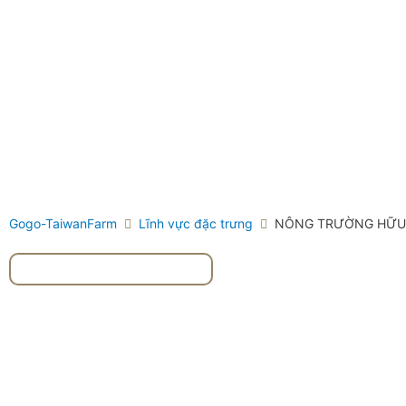
Gogo-TaiwanFarm
Lĩnh vực đặc trưng
NÔNG TRƯỜNG HỮU
#Momordica charantia