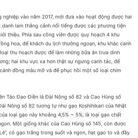
g nghiệp vào năm 2017, mới đưa vào hoạt động được hai
t danh lam thắng cảnh nổi tiếng được các phương tiện
ới thiệu. Phía sau công viên được quy hoạch 4 khu
 trồng hoa, để khách du lịch thưởng ngoạn, khu khác canh
 loại thu hoạch được để làm những bữa ăn trưa dinh
ơng; hai khu vực xa hơn thật sự ngưng canh tác, để
 cánh đồng màu mỡ và để phục hồi một số loại chim
rên Táo Đạo Điền là Đài Nông số 82 và Cao Hùng số
Đài Nông số 82 tương tự như gạo Koshihikari của Nhật
của loại gạo này khoảng 4,5% ~ 5%, là loại gạo chất
t ngon. Một giống khác của Cao Hùng số 145, còn được
ê”, có gạo trắng trong suốt và ngon, hạt gạo to và đầy