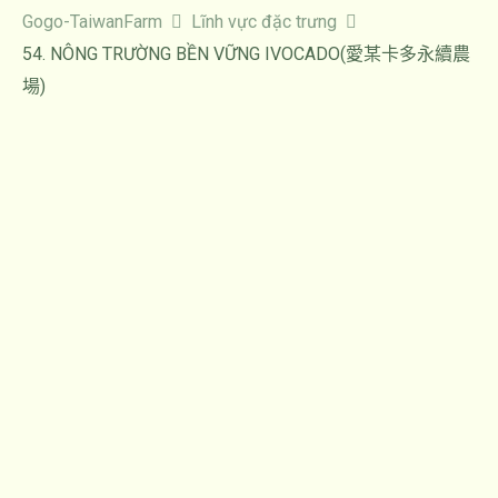
Gogo-TaiwanFarm
Lĩnh vực đặc trưng
54. NÔNG TRƯỜNG BỀN VỮNG IVOCADO(愛某卡多永續農
場)