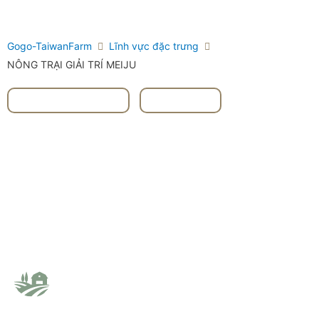
Gogo-TaiwanFarm
Lĩnh vực đặc trưng
NÔNG TRẠI GIẢI TRÍ MEIJU
#Đài Bắc Táiběi
,
#Rau củ