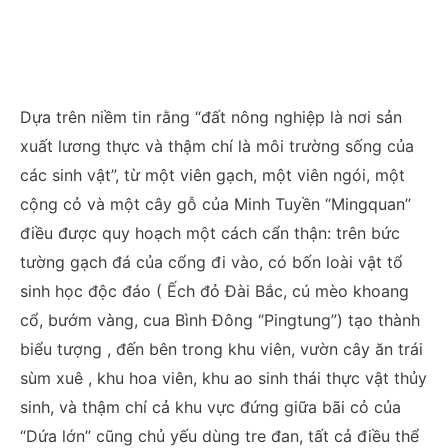
Dựa trên niềm tin rằng “đất nông nghiệp là nơi sản
xuất lương thực và thậm chí là môi trường sống của
các sinh vật”, từ một viên gạch, một viên ngói, một
cộng cỏ và một cây gỗ của Minh Tuyền “Mingquan”
điều được quy hoạch một cách cẩn thận: trên bức
tường gạch đá của cổng đi vào, có bốn loài vật tổ
sinh học độc đáo ( Ếch đỏ Đài Bắc, cú mèo khoang
cổ, bướm vàng, cua Bình Đông “Pingtung”) tạo thành
biểu tượng , đến bên trong khu viên, vườn cây ăn trái
sùm xuê , khu hoa viên, khu ao sinh thái thực vật thủy
sinh, và thậm chí cả khu vực đứng giữa bãi cỏ của
“Dứa lớn” cũng chủ yếu dùng tre đan, tất cả điều thể