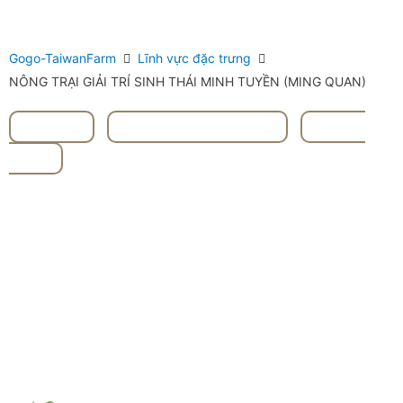
Gogo-TaiwanFarm
Lĩnh vực đặc trưng
NÔNG TRẠI GIẢI TRÍ SINH THÁI MINH TUYỀN (MING QUAN)
#Dứa
,
#Đài Đông Táidōng
,
#TRÁI
CÂY