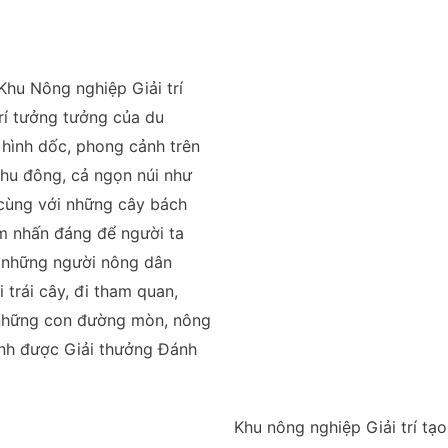
hu Nông nghiệp Giải trí
rí tưởng tưởng của du
 hình dốc, phong cảnh trên
thu đông, cả ngọn núi như
 cùng với những cây bách
m nhấn đáng để người ta
ìn những người nông dân
 trái cây, đi tham quan,
n những con đường mòn, nông
ành được Giải thưởng Đánh
Khu nông nghiệp Giải trí tạo