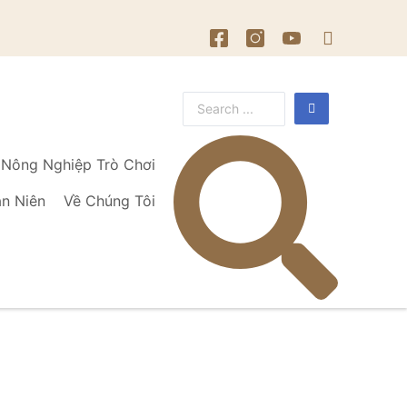
Nông Nghiệp Trò Chơi
ạn Niên
Về Chúng Tôi