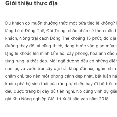
Giới thiệu thực địa
Du khách có muốn thưởng thức một bữa tiệc lê không? K
làng Lê ở Đông Thế, Đài Trung, chắc chắn sẽ thoả mãn t
khách, Nông trại cách Đông Thế khoảng 15 phút, do địa
đường thay đổi ai cũng thích, đang bước vào giao mùa 
lặng lẽ khoắc lên mình tấm áo, cây phong, hoa anh đào
tùng rụng lá thật đẹp. Mỗi ngã đường đều có những điể
nán lại, và vườn trái cây dại trải khắp đồi núi, ngắm nh
chăm chỉ, tạo nên một phong cảnh đẹp nhất, bất luận hái
khám phá hệ sinh thái của rừng tự nhiên hay đi bộ trê
đều được trang bị đầy đủ tiện nghi. Nó cũng vinh dự gi
giá Khu Nông nghiệp Giải trí Xuất sắc vào năm 2018.