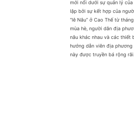
mới nổi dưới sự quản lý củ
lập bởi sự kết hợp của ngườ
“lê Nâu” ở Cao Thế từ thán
mùa hè, người dân địa phươn
nâu khác nhau và các thiết
hướng dẫn viên địa phương 
này được truyền bá rộng rãi