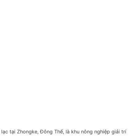
 lạc tại Zhongke, Đông Thế, là khu nông nghiệp giải trí