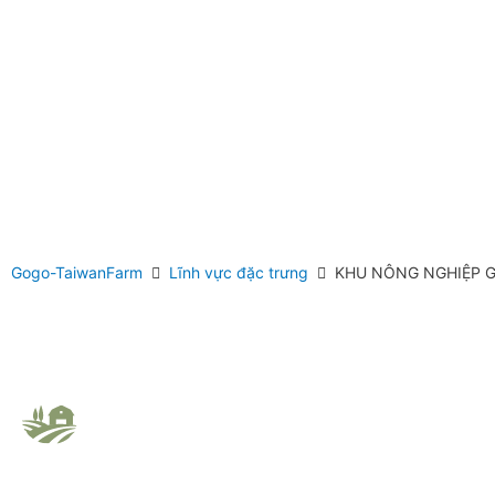
Gogo-TaiwanFarm
Lĩnh vực đặc trưng
KHU NÔNG NGHIỆP GI