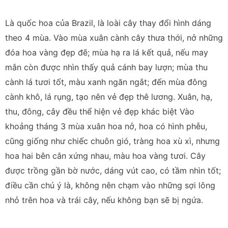
Là quốc hoa của Brazil, là loài cây thay đổi hình dáng
theo 4 mùa. Vào mùa xuân cành cây thưa thới, nở những
đóa hoa vàng đẹp đẽ; mùa hạ ra lá kết quả, nếu may
mắn còn được nhìn thấy quả cánh bay lượn; mùa thu
cành lá tươi tốt, màu xanh ngăn ngắt; đến mùa đông
cành khô, lá rụng, tạo nên vẻ đẹp thê lương. Xuân, hạ,
thu, đông, cây đều thể hiện vẻ đẹp khác biệt Vào
khoảng tháng 3 mùa xuân hoa nở, hoa có hình phễu,
cũng giống như chiếc chuôn gió, tràng hoa xù xì, nhưng
hoa hai bên cân xứng nhau, màu hoa vàng tươi. Cây
được trồng gần bờ nước, dáng vút cao, có tầm nhìn tốt;
điều cần chú ý là, không nên chạm vào những sợi lông
nhỏ trên hoa và trái cây, nếu không bạn sẽ bị ngứa.