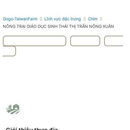
Gogo-TaiwanFarm
Lĩnh vực đặc trưng
Chim
NÔNG TRẠI GIÁO DỤC SINH THÁI THỊ TRẤN NÔNG XUÂN
#Cao Hùng Gāoxióng
,
#Chim
,
#Rau
củ
Giới thiệu thực địa