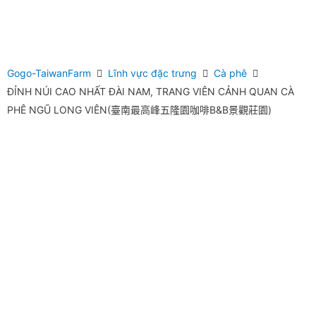
Gogo-TaiwanFarm
Lĩnh vực đặc trưng
Cà phê
ĐỈNH NÚI CAO NHẤT ĐÀI NAM, TRANG VIÊN CẢNH QUAN CÀ
PHÊ NGŨ LONG VIÊN(臺南最高峰五隆園咖啡B&B景觀莊園)