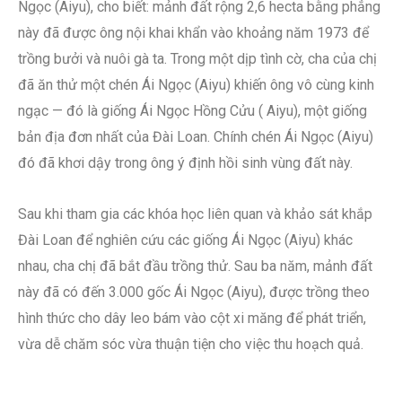
Ngọc (Aiyu), cho biết: mảnh đất rộng 2,6 hecta bằng phẳng
này đã được ông nội khai khẩn vào khoảng năm 1973 để
trồng bưởi và nuôi gà ta. Trong một dịp tình cờ, cha của chị
đã ăn thử một chén Ái Ngọc (Aiyu) khiến ông vô cùng kinh
ngạc — đó là giống Ái Ngọc Hồng Cửu ( Aiyu), một giống
bản địa đơn nhất của Đài Loan. Chính chén Ái Ngọc (Aiyu)
đó đã khơi dậy trong ông ý định hồi sinh vùng đất này.
Sau khi tham gia các khóa học liên quan và khảo sát khắp
Đài Loan để nghiên cứu các giống Ái Ngọc (Aiyu) khác
nhau, cha chị đã bắt đầu trồng thử. Sau ba năm, mảnh đất
này đã có đến 3.000 gốc Ái Ngọc (Aiyu), được trồng theo
hình thức cho dây leo bám vào cột xi măng để phát triển,
vừa dễ chăm sóc vừa thuận tiện cho việc thu hoạch quả.