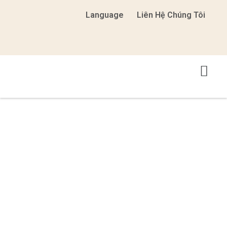
Language
Liên Hệ Chúng Tôi
Du Lịch Theo Chủ Đề
Nông Nghiệp Trò Chơi